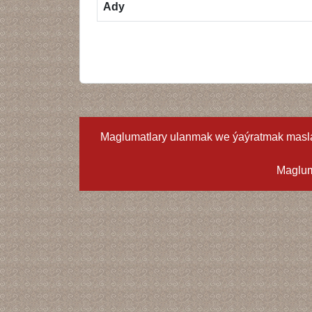
Ady
Maglumatlary ulanmak we ýaýratmak masla
Maglum