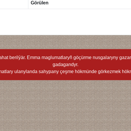
Görülen
hat berilýär. Emma maglumatlaryñ göçürme nusgalaryny gazan
gadagandyr.
atlary ulanylanda sahypany çeşme hökmünde görkezmek hök