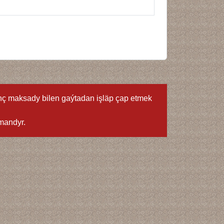
ç maksady bilen gaýtadan işläp çap etmek
mandyr.