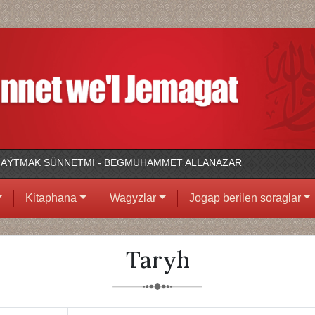
 AÝTMAK SÜNNETMİ - BEGMUHAMMET ALLANAZAR
Kitaphana
Wagyzlar
Jogap berilen soraglar
Taryh